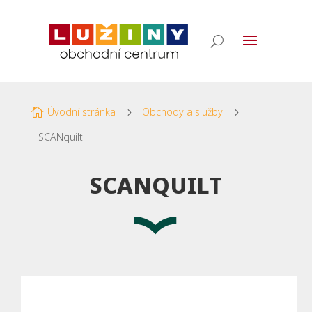
Úvodní stránka
Obchody a služby

5
5
SCANquilt
SCANQUILT