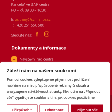
Kancelář ve 3.NP centra
PO – PÁ 09:00 – 16:30
E:
ocluziny@scfinance.cz
T: +420 251 556 580
Sledujte nás:
Dokumenty a informace
Návštěvní řád centra
Zpracování osobních údajů
Záleží nám na vašem soukromí
Pravidla použití WiFi
Pomocí cookies vylepšujeme příjemnost prohlížení,
nabízíme na míru přizpůsobené reklamy či obsah a
analyzujeme návštěvnost stránky. Kliknutím na „Přijmout
vše“ vyjadřujete souhlas s tím, jak cookies používáme.
PŘIHLÁŠENÍ PRO NÁJEMCE
Přizpůsobit
Odmítnout
Přijmout vše