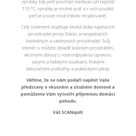
výrobky, kdy peří prochází sterilizací při teplotě
110 °C, výrobky je možné prát a v nich použité
peří je pouze nové (nikoliv recyklované).
Celý sortiment doplňuje široká škála napínacích
prostěradel jersey Elastic a nevypínacích
bavlněných a saténových prostěradel. Svůj
interiér si můžete doladit krásným prostíráním,
vkusnými ubrusy s vodoodpudivou úpravou,
savými a hebkými osuškami, hravými
dekoračními polštářky a praktickými plédy.
Věříme, že se nám podaří naplnit Vaše
představy o vkusném a útulném domově a
pomůžeme Vám vytvořit příjemnou domácí
pohodu.
Váš SCANquilt