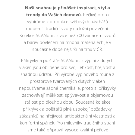
Naší snahou je přinášet inspiraci, styl a
trendy do Vašich domovů.
Pečlivě proto
vybíráme z produkce světových návrhářů
moderní i tradiční vzory na ložní povlečení.
Kolekce SCANquilt s více než 700 variacemi vzorů
a barev povlečení na mnoha materiálech je v
současné době nejširší na trhu v ČR.
Přikrývky a polštáře SCANquilt s výplní z dutých
vláken jsou oblíbené pro svoji lehkost, hřejivost a
snadnou údržbu. Při výrobě výplňového rouna z
prostorově tvarovaných dutých vláken
nepoužíváme žádné chemikálie, proto si přikrývky
zachovávají měkkost, splývavost a objemovou
stálost po dlouhou dobu. Současná kolekce
přikrývek a polštářů plně uspokojí požadavky
zákazníků na hřejivost, antibakteriální vlastnosti a
komfortní spánek. Pro milovníky tradičního spaní
jsme také připravili vysoce kvalitní péřové