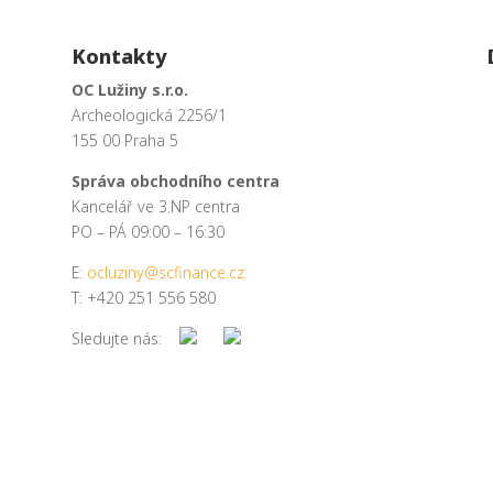
Kontakty
OC Lužiny s.r.o.
Archeologická 2256/1
155 00 Praha 5
Správa obchodního centra
Kancelář ve 3.NP centra
PO – PÁ 09:00 – 16:30
E:
ocluziny@scfinance.cz
T: +420 251 556 580
Sledujte nás: