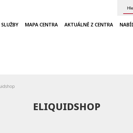
Sear
for:
 SLUŽBY
MAPA CENTRA
AKTUÁLNĚ Z CENTRA
NABÍ
quidshop
ELIQUIDSHOP