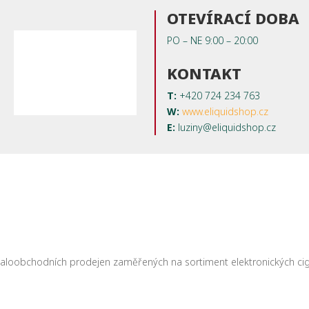
OTEVÍRACÍ DOBA
PO – NE 9:00 – 20:00
KONTAKT
T:
+420
724 234 763
W:
www.eliquidshop.cz
E:
luziny@eliquidshop.cz
 maloobchodních prodejen zaměřených na sortiment elektronických cigar